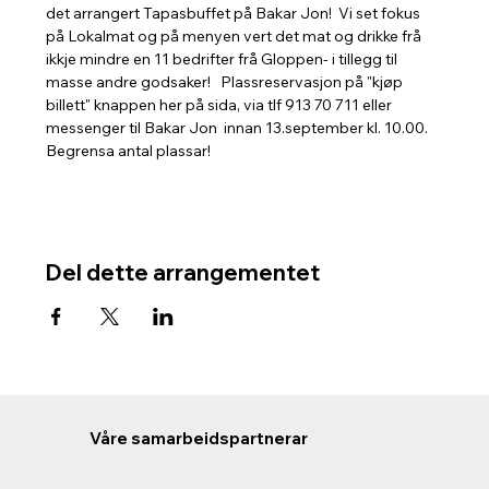
det arrangert Tapasbuffet på Bakar Jon!  Vi set fokus 
på Lokalmat og på menyen vert det mat og drikke frå 
ikkje mindre en 11 bedrifter frå Gloppen- i tillegg til 
masse andre godsaker!   Plassreservasjon på "kjøp 
billett" knappen her på sida, via tlf 913 70 711 eller 
messenger til Bakar Jon  innan 13.september kl. 10.00. 
Begrensa antal plassar!
Del dette arrangementet
Våre samarbeidspartnerar