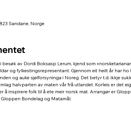
0
6823 Sandane, Norge
entet
i besøk av Dordi Boksasp Lerum, kjend som «norsketarianar»
dar og fylkestingsrepresentant. Gjennom eit heilt år har ho 
den og auke sjølforsyninga i Noreg. Det betyr t.d. ikkje sukker,
lag halvparten av maten vår frå utlandet. Korleis er det eig
 å inspirere folk til å ete meir norsk mat. Arrangør er Glopp
 Gloppen Bondelag og Matamål. 