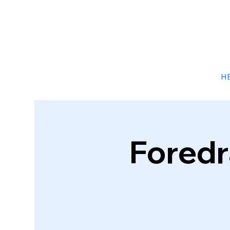
H
Foredr