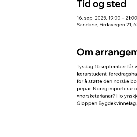
Tid og sted
16. sep. 2025, 19:00 – 21:0
Sandane, Firdavegen 21, 
Om arrangem
Tysdag 16.september får v
lærarstudent, føredragshal
for å støtte den norske bon
pepar. Noreg importerar om
«norsketarianar? Ho ynskjer
Gloppen Bygdekvinnelag,