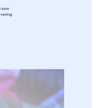
d som
rvering